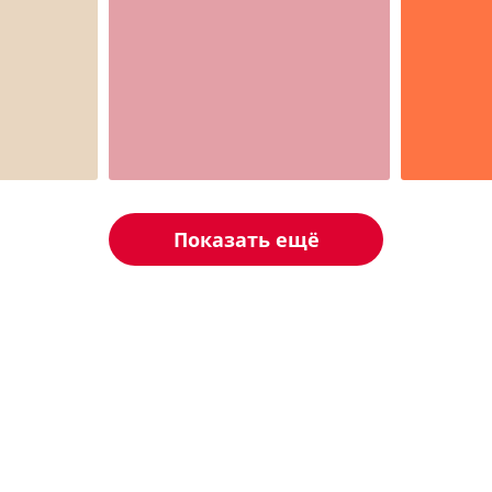
Шаблон №2337
Шаблон
детские
с юмором
Показать ещё