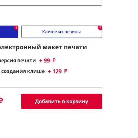
?
?
Клише из резины
 электронный макет печати
+ 99
версия печати
+ 129
 создания клише
Добавить в корзину