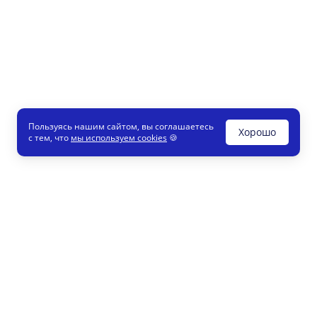
Пользуясь нашим сайтом, вы соглашаетесь
Хорошо
с тем, что
мы используем cookies
🍪
Печати и штампы
8 800
Конструктор
info
Как это работает