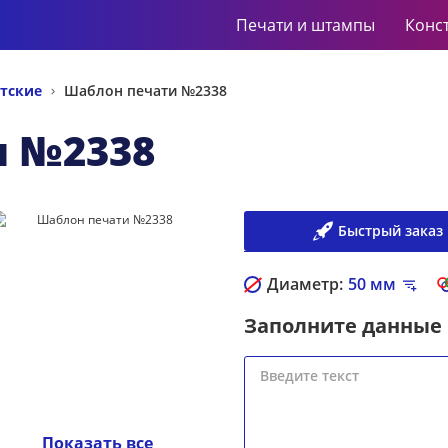
Печати и штампы
Конс
тские
Шаблон печати №2338
и №2338
Быстрый заказ
Диаметр:
50
мм
Заполните данные
Показать все