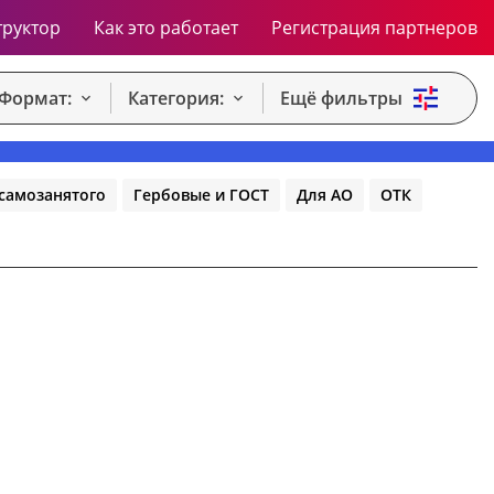
труктор
Как это работает
Регистрация партнеров
Формат:
Категория:
Ещё фильтры
самозанятого
Гербовые и ГОСТ
Для АО
ОТК