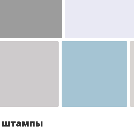
Шаблон №2346
Шаблон №2345
иностранные
иностранные
Шаблон №2341
для врача
и штампы