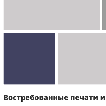
Шаблон №2347
иностранные
Шаблон №2343
Шаблон №2342
иностранные
иностранные
Востребованные печати 