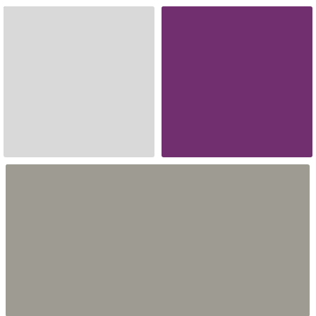
Шаблон №988
Шаблон №34
иностранные
печать ооо
Шаблон №991
иностранные