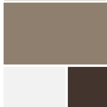
Шаблон №15
печать ооо