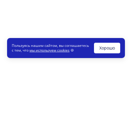
Пользуясь нашим сайтом, вы соглашаетесь
Хорошо
с тем, что
мы используем cookies
🍪
Печати и штампы
8 800
Конструктор
info
Как это работает