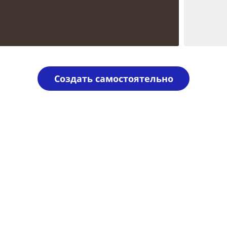
Шаблон 
иностран
Создать самостоятельно