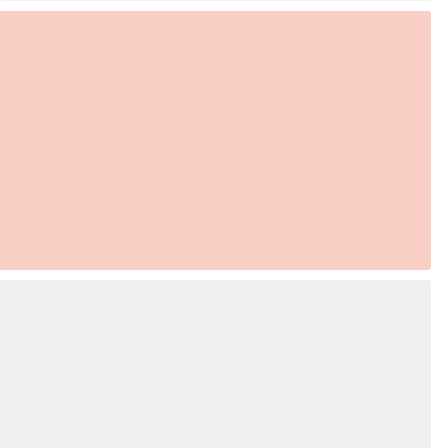
№292
 гост