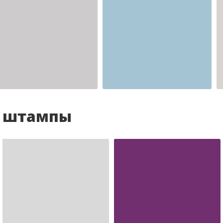
Шаблон №2341
для врача
и штампы