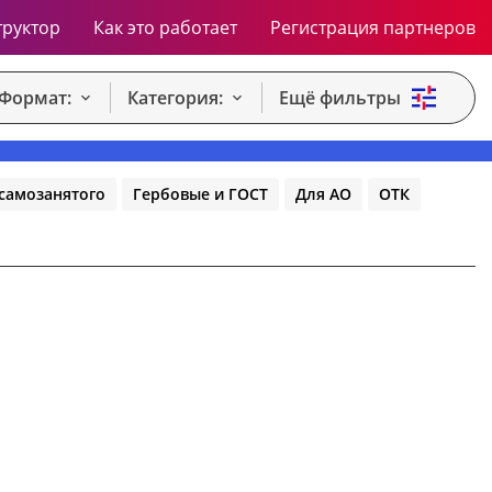
труктор
Как это работает
Регистрация партнеров
Формат:
Категория:
Ещё фильтры
самозанятого
Гербовые и ГОСТ
Для АО
ОТК