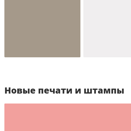
Шаблон №2093
Шаблон №2044
иностранные
иностранные
Новые печати и штампы