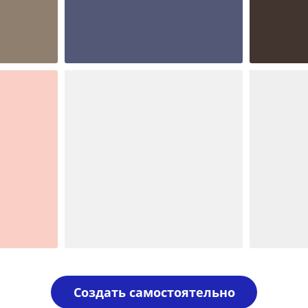
Шаблон №1962
Шаблон 
иностранные
иностран
Шаблон №138
Шаблон 
печать ооо
иностран
Создать самостоятельно