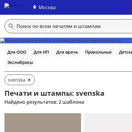
Москва
В конструктор
Для ООО
Для ИП
Для врача
Прикольные
Детск
Экслибрисы
svenska
Печати и штампы: svenska
Найдено результатов: 2 шаблона