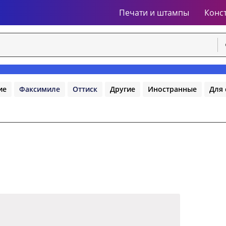
Печати и штампы
Конс
ие
Факсимиле
Оттиск
Другие
Иностранные
Для 