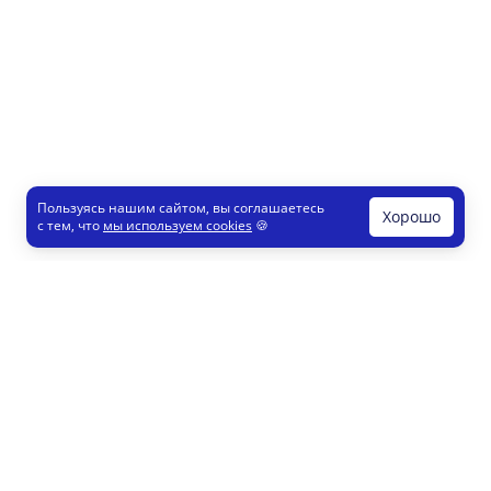
Пользуясь нашим сайтом, вы соглашаетесь
Хорошо
с тем, что
мы используем cookies
🍪
Печати и штампы
Конструктор
Как это работает
Регистрация партнеров
8 800 200 77 23