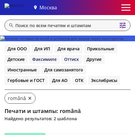
Москва
Для ООО
Для ИП
Для врача
Прикольные
Детские
Факсимиле
Оттиск
Другие
Иностранные
Для самозанятого
Гербовые и ГОСТ
Для АО
ОТК
Экслибрисы
română
Печати и штампы: română
Найдено результатов: 2 шаблона