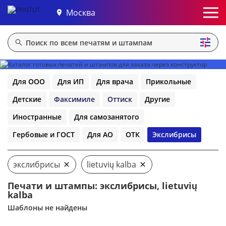
Москва
Для ООО
Для ИП
Для врача
Прикольные
Детские
Факсимиле
Оттиск
Другие
Иностранные
Для самозанятого
Гербовые и ГОСТ
Для АО
ОТК
Экслибрисы
экслибрисы
lietuvių kalba
Печати и штампы: экслибрисы, lietuvių
kalba
Шаблоны не найдены