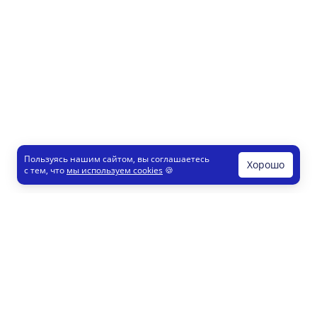
Пользуясь нашим сайтом, вы соглашаетесь
Хорошо
с тем, что
мы используем cookies
🍪
Печати и штампы
Конструктор
Как это работает
Регистрация партнеров