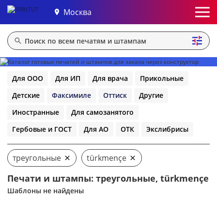
Москва
Для ООО
Для ИП
Для врача
Прикольные
Детские
Факсимиле
Оттиск
Другие
Иностранные
Для самозанятого
Гербовые и ГОСТ
Для АО
ОТК
Экслибрисы
треугольные
türkmençe
Печати и штампы: треугольные, türkmençe
Шаблоны не найдены