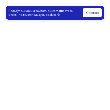
Пользуясь нашим сайтом, вы соглашаетесь
Хорошо
с тем, что
мы используем cookies
🍪
Печати и штампы
Конструктор
Как это работает
Регистрация партнеров
8 800 200 77 23
info@printut.com
Конструктор печатей
Конструктор визиток