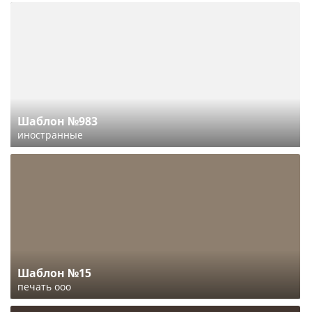
Шаблон №983
иностранные
Шаблон №15
печать ооо