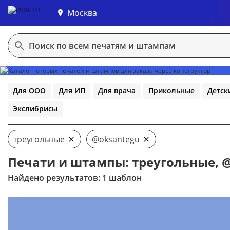
Москва
В конструктор
Для ООО
Для ИП
Для врача
Прикольные
Детск
Экслибрисы
треугольные
@oksantegu
Печати и штампы: треугольные, 
Найдено результатов: 1 шаблон