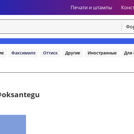
Печати и штампы
Конс
Фо
ие
Факсимиле
Оттиск
Другие
Иностранные
Для 
@oksantegu