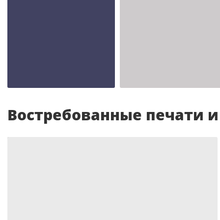
Шаблон №2343
Шаблон №2342
иностранные
иностранные
Востребованные печати 