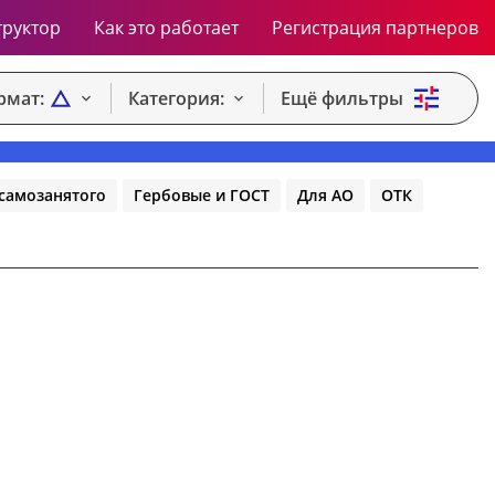
труктор
Как это работает
Регистрация партнеров
рмат:
Категория:
Ещё фильтры
самозанятого
Гербовые и ГОСТ
Для АО
ОТК