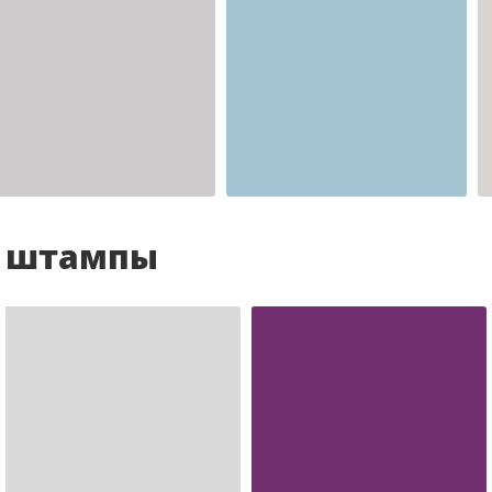
Шаблон №2341
для врача
и штампы