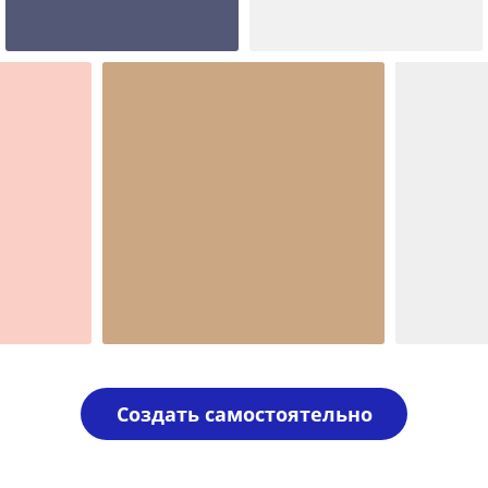
Шаблон №1962
Шаблон №138
иностранные
печать ооо
Шаблон №1072
Шаблон 
для врача
иностран
Создать самостоятельно