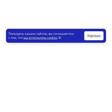
Пользуясь нашим сайтом, вы соглашаетесь
Хорошо
с тем, что
мы используем cookies
🍪
Печати и штампы
Конструктор
Как это работает
Регистрация партнеров
8 800 200 77 23
info@printut.com