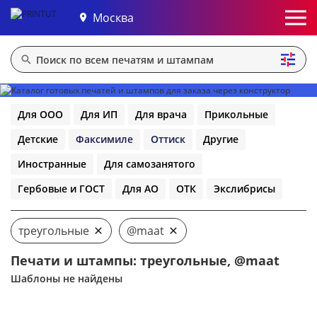
Москва
Для ООО
Для ИП
Для врача
Прикольные
Детские
Факсимиле
Оттиск
Другие
Иностранные
Для самозанятого
Гербовые и ГОСТ
Для АО
ОТК
Экслибрисы
треугольные
@maat
Печати и штампы: треугольные, @maat
Шаблоны не найдены