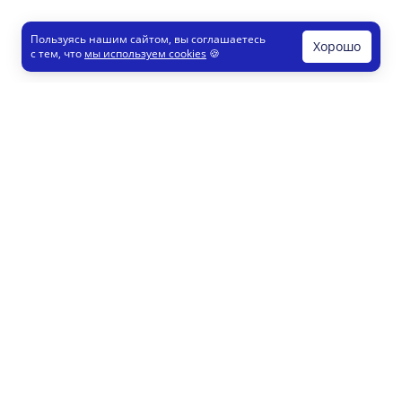
Пользуясь нашим сайтом, вы соглашаетесь
Хорошо
с тем, что
мы используем cookies
🍪
Печати и штампы
Конструктор
Как это работает
Регистрация партнеров
8 800 200 77 23
info@printut.com
Конструктор печатей
Конструктор визиток