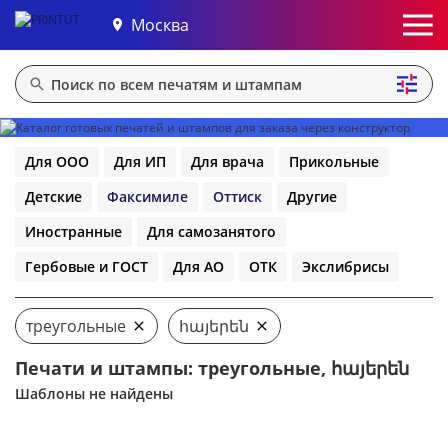
Москва
Для ООО
Для ИП
Для врача
Прикольные
Детские
Факсимиле
Оттиск
Другие
Иностранные
Для самозанятого
Гербовые и ГОСТ
Для АО
ОТК
Экслибрисы
треугольные
հայերեն
Печати и штампы: треугольные, հայերեն
Шаблоны не найдены