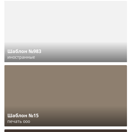
Шаблон №983
иностранные
Шаблон №15
печать ооо