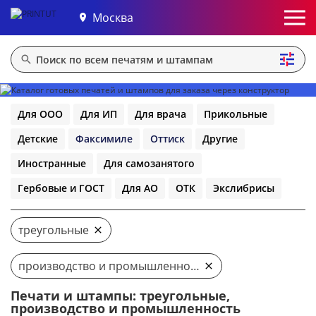
Москва
Для ООО
Для ИП
Для врача
Прикольные
Детские
Факсимиле
Оттиск
Другие
Иностранные
Для самозанятого
Гербовые и ГОСТ
Для АО
ОТК
Экслибрисы
треугольные
производство и промышленность
Печати и штампы: треугольные,
производство и промышленность