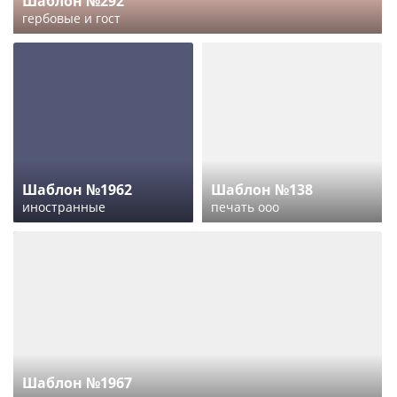
Шаблон №292
гербовые и гост
Шаблон №1962
Шаблон №138
иностранные
печать ооо
Шаблон №1967