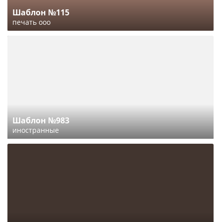
Шаблон №115
печать ооо
Шаблон №983
иностранные