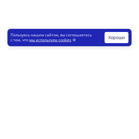
Пользуясь нашим сайтом, вы соглашаетесь
Хорошо
с тем, что
мы используем cookies
🍪
Печати и штампы
Конструктор
Как это работает
Регистрация партнеров
8 800 200 77 23
info@printut.com
Конструктор печатей