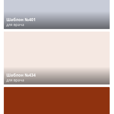
Шаблон №401
для врача
Шаблон №434
для врача