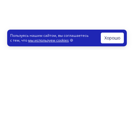
Пользуясь нашим сайтом, вы соглашаетесь
Хорошо
с тем, что
мы используем cookies
🍪
Печати и штампы
Конструктор
Как это работает
Регистрация партнеров
8 800 200 77 23
info@printut.com