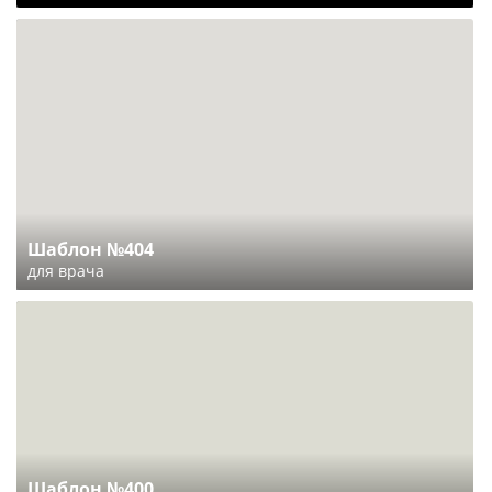
Шаблон №404
для врача
Шаблон №400