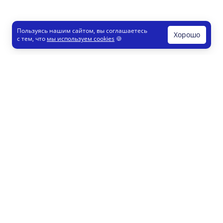
Пользуясь нашим сайтом, вы соглашаетесь
Хорошо
с тем, что
мы используем cookies
🍪
Печати и штампы
Конструктор
Как это работает
Регистрация партнеров
8 800 200 77 23
info@printut.com
Конструктор печатей