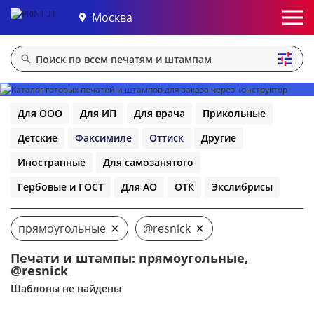
Москва
Для ООО
Для ИП
Для врача
Прикольные
Детские
Факсимиле
Оттиск
Другие
Иностранные
Для самозанятого
Гербовые и ГОСТ
Для АО
ОТК
Экслибрисы
прямоугольные
@resnick
Печати и штампы: прямоугольные,
@resnick
Шаблоны не найдены