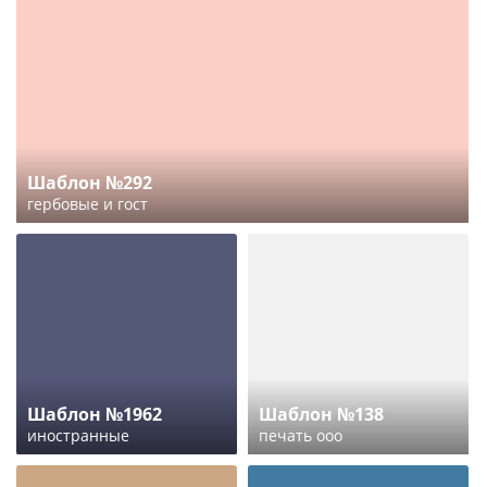
Шаблон №292
гербовые и гост
Шаблон №1962
Шаблон №138
иностранные
печать ооо