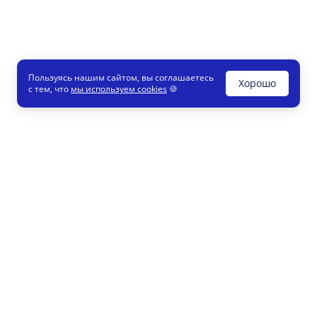
Пользуясь нашим сайтом, вы соглашаетесь
Хорошо
с тем, что
мы используем cookies
🍪
Печати и штампы
8 800
Конструктор
info
Как это работает
Регистрация партнеров