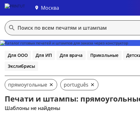
Москва
В конструктор
Для ООО
Для ИП
Для врача
Прикольные
Детск
Экслибрисы
прямоугольные
português
Печати и штампы: прямоугольные
Шаблоны не найдены