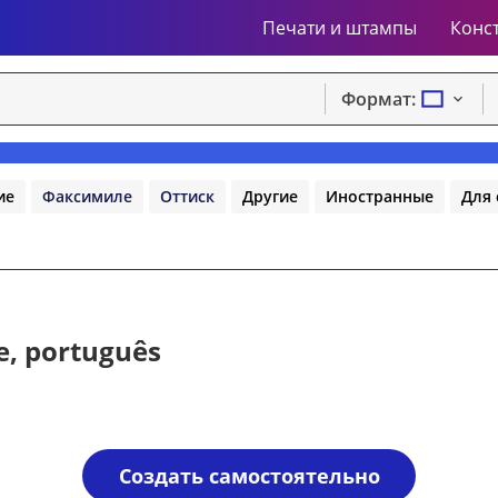
Печати и штампы
Конс
Формат:
ие
Факсимиле
Оттиск
Другие
Иностранные
Для 
, português
Создать самостоятельно