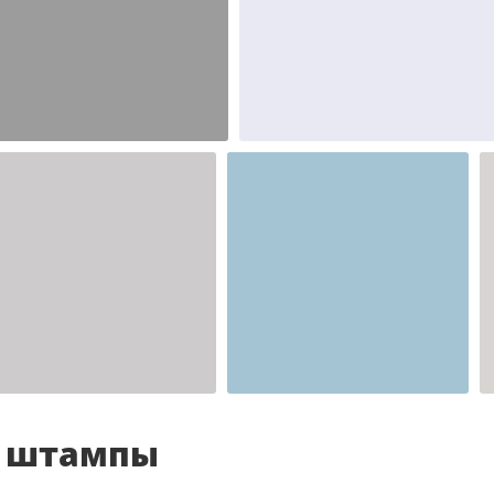
Шаблон №2346
Шаблон №2345
иностранные
иностранные
Шаблон №2341
для врача
и штампы