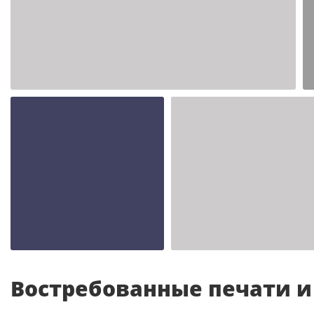
Шаблон №2347
иностранные
Шаблон №2343
Шаблон №2342
иностранные
иностранные
Востребованные печати 