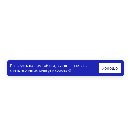
Пользуясь нашим сайтом, вы соглашаетесь
Хорошо
с тем, что
мы используем cookies
🍪
Печати и штампы
Конструктор
Как это работает
Регистрация партнеров