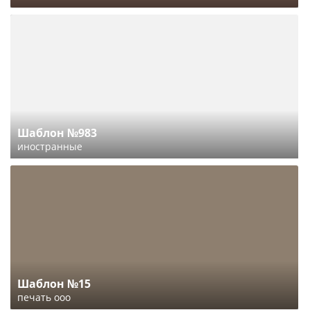
Шаблон №983
иностранные
Шаблон №15
печать ооо