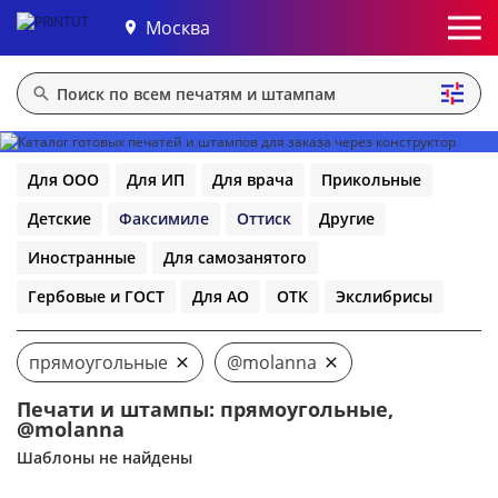
Москва
Для ООО
Для ИП
Для врача
Прикольные
Детские
Факсимиле
Оттиск
Другие
Иностранные
Для самозанятого
Гербовые и ГОСТ
Для АО
ОТК
Экслибрисы
прямоугольные
@molanna
Печати и штампы: прямоугольные,
@molanna
Шаблоны не найдены