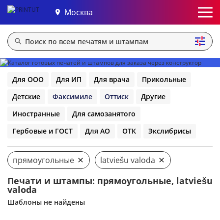
Москва
Для ООО
Для ИП
Для врача
Прикольные
Детские
Факсимиле
Оттиск
Другие
Иностранные
Для самозанятого
Гербовые и ГОСТ
Для АО
ОТК
Экслибрисы
прямоугольные
latviešu valoda
Печати и штампы: прямоугольные, latviešu
valoda
Шаблоны не найдены