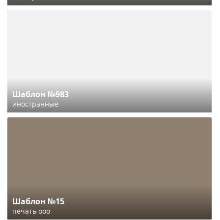
Шаблон №983
иностранные
Шаблон №15
печать ооо