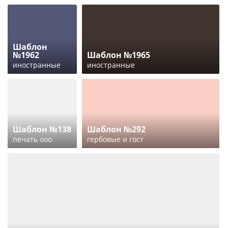
Шаблон
№1962
Шаблон №1965
иностранные
иностранные
Шаблон №138
Шаблон №292
печать ооо
гербовые и гост