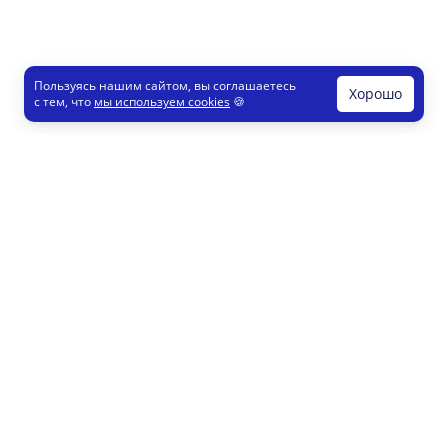
Пользуясь нашим сайтом, вы соглашаетесь
Хорошо
с тем, что
мы используем cookies
🍪
Печати и штампы
Конструктор
Как это работает
Регистрация партнеров
8 800 200 77 23
info@printut.com
Конструктор печатей