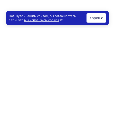
Пользуясь нашим сайтом, вы соглашаетесь
Хорошо
с тем, что
мы используем cookies
🍪
Печати и штампы
Конструктор
Как это работает
Регистрация партнеров
8 800 200 77 23
info@printut.com
Конструктор печатей