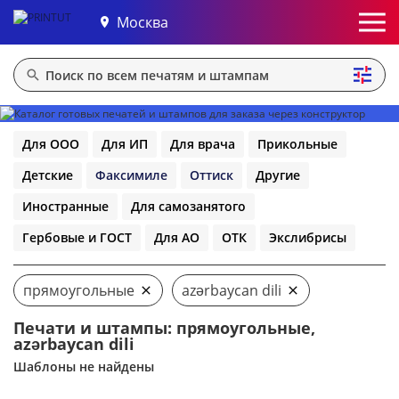
Москва
Для ООО
Для ИП
Для врача
Прикольные
Детские
Факсимиле
Оттиск
Другие
Иностранные
Для самозанятого
Гербовые и ГОСТ
Для АО
ОТК
Экслибрисы
прямоугольные
azərbaycan dili
Печати и штампы: прямоугольные,
azərbaycan dili
Шаблоны не найдены