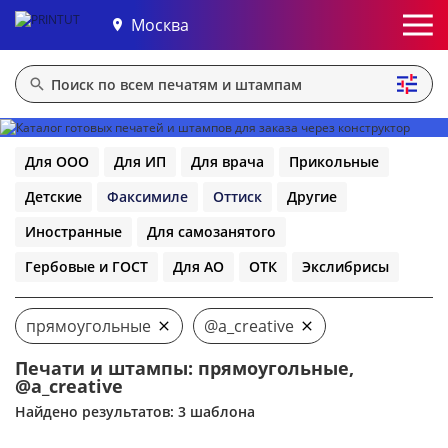
Москва
Для ООО
Для ИП
Для врача
Прикольные
Детские
Факсимиле
Оттиск
Другие
Иностранные
Для самозанятого
Гербовые и ГОСТ
Для АО
ОТК
Экслибрисы
прямоугольные
@a_creative
Печати и штампы: прямоугольные,
@a_creative
Найдено результатов: 3 шаблона