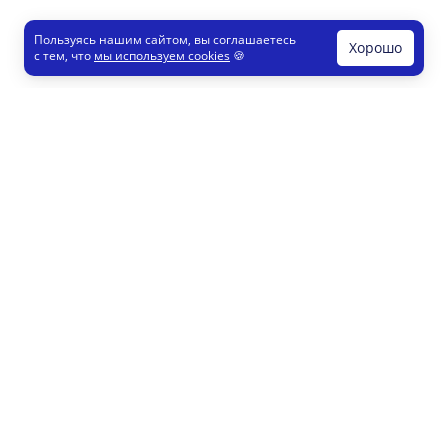
Пользуясь нашим сайтом, вы соглашаетесь
Хорошо
с тем, что
мы используем cookies
🍪
Печати и штампы
Конструктор
Как это работает
Регистрация партнеров
8 800 200 77 23
info@printut.com
Конструктор печатей
Конструктор визиток