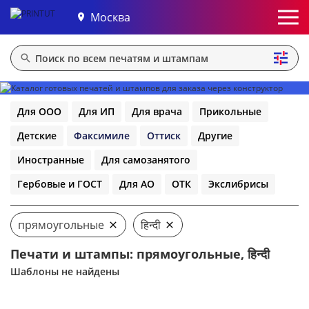
Москва
Для ООО
Для ИП
Для врача
Прикольные
Детские
Факсимиле
Оттиск
Другие
Иностранные
Для самозанятого
Гербовые и ГОСТ
Для АО
ОТК
Экслибрисы
прямоугольные
हिन्दी
Печати и штампы: прямоугольные, हिन्दी
Шаблоны не найдены