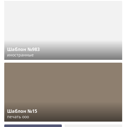
Шаблон №983
иностранные
Шаблон №15
печать ооо