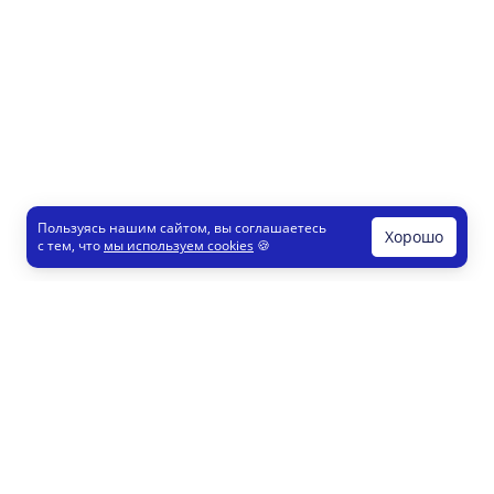
Пользуясь нашим сайтом, вы соглашаетесь
Хорошо
с тем, что
мы используем cookies
🍪
Печати и штампы
Конструктор
Как это работает
Регистрация партнеров