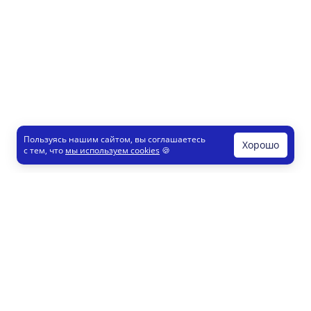
Пользуясь нашим сайтом, вы соглашаетесь
Хорошо
с тем, что
мы используем cookies
🍪
Печати и штампы
Конструктор
Как это работает
Регистрация партнеров