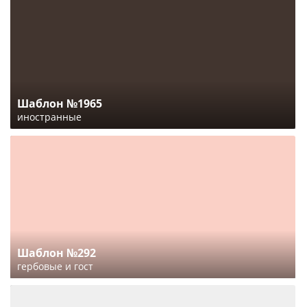
Шаблон №1965
иностранные
Шаблон №292
гербовые и гост