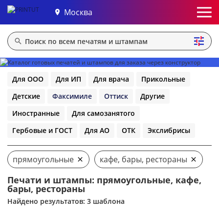
Москва
Для ООО
Для ИП
Для врача
Прикольные
Детские
Факсимиле
Оттиск
Другие
Иностранные
Для самозанятого
Гербовые и ГОСТ
Для АО
ОТК
Экслибрисы
прямоугольные
кафе, бары, рестораны
Печати и штампы: прямоугольные, кафе,
бары, рестораны
Найдено результатов: 3 шаблона