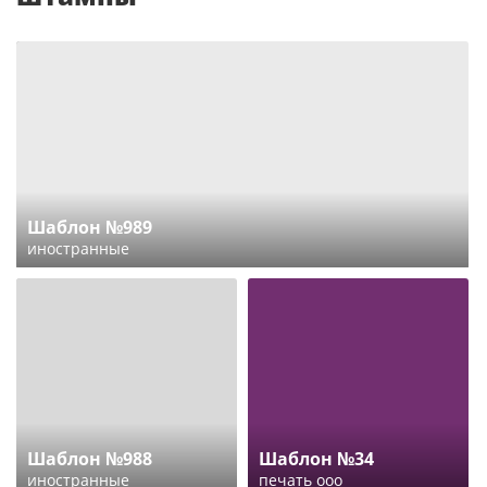
Шаблон №989
иностранные
Шаблон №988
Шаблон №34
иностранные
печать ооо