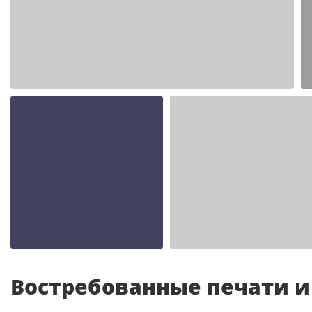
Шаблон №2347
иностранные
Шаблон №2343
Шаблон №2342
иностранные
иностранные
Востребованные печати 