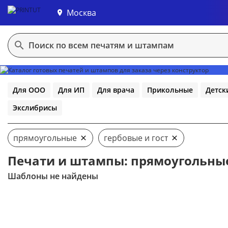
Москва
В конструктор
Для ООО
Для ИП
Для врача
Прикольные
Детск
Экслибрисы
прямоугольные
гербовые и гост
Печати и штампы: прямоугольные,
Шаблоны не найдены