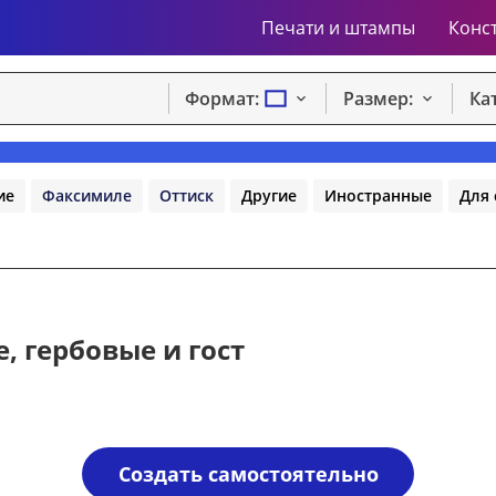
Печати и штампы
Конс
Формат:
Размер:
Ка
ие
Факсимиле
Оттиск
Другие
Иностранные
Для 
 гербовые и гост
Создать самостоятельно