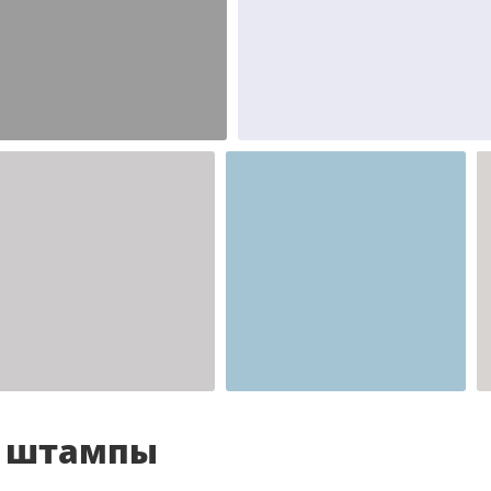
Шаблон №2346
Шаблон №2345
иностранные
иностранные
Шаблон №2341
для врача
и штампы