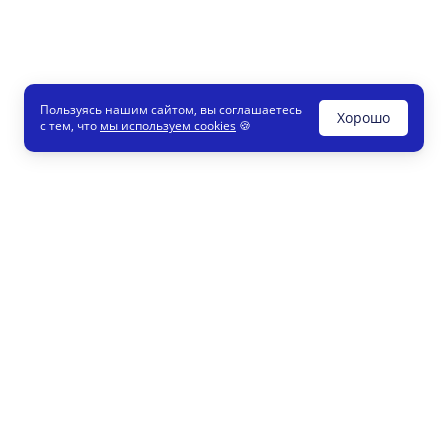
Пользуясь нашим сайтом, вы соглашаетесь
Хорошо
с тем, что
мы используем cookies
🍪
Печати и штампы
8 800
Конструктор
info
Как это работает
Регистрация партнеров