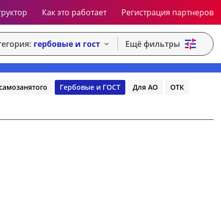
труктор
Как это работает
Регистрация партнеров
тегория:
гербовые и гост
Ещё фильтры
самозанятого
Гербовые и ГОСТ
Для АО
ОТК