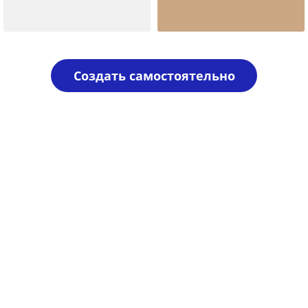
Шаблон №138
Шаблон №1072
печать ооо
для врача
Создать самостоятельно