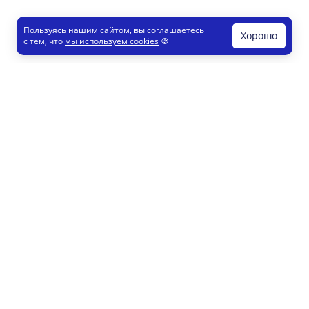
Пользуясь нашим сайтом, вы соглашаетесь
Хорошо
с тем, что
мы используем cookies
🍪
Печати и штампы
Конструктор
Как это работает
Регистрация партнеров
8 800 200 77 23
info@printut.com
Конструктор печатей
Конструктор визиток