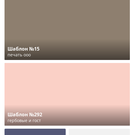
Шаблон №15
печать ооо
Шаблон №292
гербовые и гост