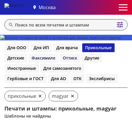
Москва
Для ООО
Для ИП
Для врача
Прикольные
Детские
Факсимиле
Оттиск
Другие
Иностранные
Для самозанятого
Гербовые и ГОСТ
Для АО
ОТК
Экслибрисы
прикольные
magyar
Печати и штампы: прикольные, magyar
Шаблоны не найдены