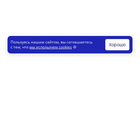
Пользуясь нашим сайтом, вы соглашаетесь
Хорошо
с тем, что
мы используем cookies
🍪
Печати и штампы
Конструктор
Как это работает
Регистрация партнеров
8 800 200 77 23
info@printut.com