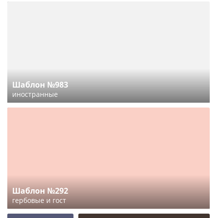
Шаблон №983
иностранные
Шаблон №292
гербовые и гост