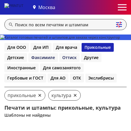
Москва
Для ООО
Для ИП
Для врача
Прикольные
Детские
Факсимиле
Оттиск
Другие
Иностранные
Для самозанятого
Гербовые и ГОСТ
Для АО
ОТК
Экслибрисы
прикольные
культура
Печати и штампы: прикольные, культура
Шаблоны не найдены