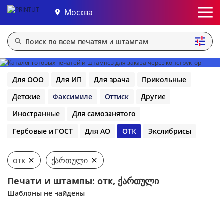
Москва
Для ООО
Для ИП
Для врача
Прикольные
Детские
Факсимиле
Оттиск
Другие
Иностранные
Для самозанятого
Гербовые и ГОСТ
Для АО
ОТК
Экслибрисы
отк
ქართული
Печати и штампы: отк, ქართული
Шаблоны не найдены