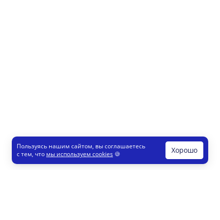
Пользуясь нашим сайтом, вы соглашаетесь
Хорошо
с тем, что
мы используем cookies
🍪
Печати и штампы
Конструктор