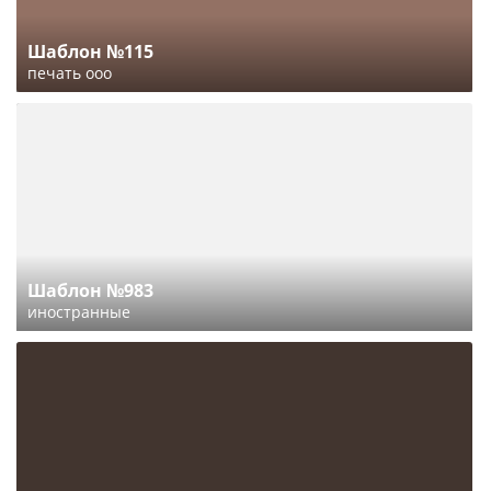
Шаблон №115
печать ооо
Шаблон №983
иностранные