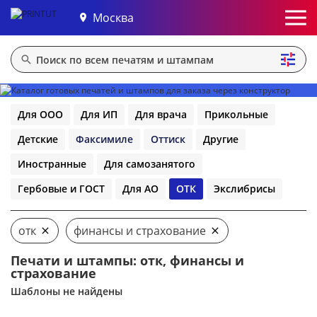
Москва
Для ООО
Для ИП
Для врача
Прикольные
Детские
Факсимиле
Оттиск
Другие
Иностранные
Для самозанятого
Гербовые и ГОСТ
Для АО
ОТК
Экслибрисы
отк
финансы и страхование
Печати и штампы: отк, финансы и
страхование
Шаблоны не найдены