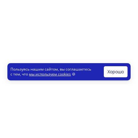
Пользуясь нашим сайтом, вы соглашаетесь
Хорошо
с тем, что
мы используем cookies
🍪
Печати и штампы
Конструктор
Как это работает
Регистрация партнеров