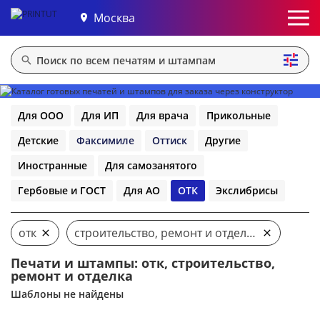
Москва
Для ООО
Для ИП
Для врача
Прикольные
Детские
Факсимиле
Оттиск
Другие
Иностранные
Для самозанятого
Гербовые и ГОСТ
Для АО
ОТК
Экслибрисы
отк
строительство, ремонт и отделка
Печати и штампы: отк, строительство,
ремонт и отделка
Шаблоны не найдены