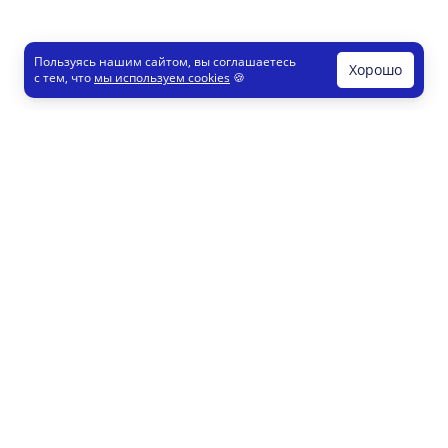
Пользуясь нашим сайтом, вы соглашаетесь
Хорошо
с тем, что
мы используем cookies
🍪
Печати и штампы
Конструктор
Как это работает
Регистрация партнеров
8 800 200 77 23
info@printut.com
Конструктор печатей