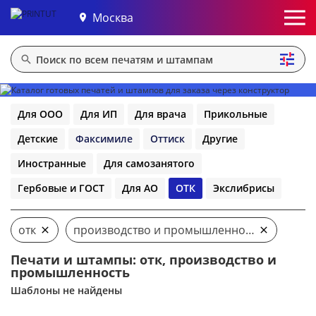
Москва
Для ООО
Для ИП
Для врача
Прикольные
Детские
Факсимиле
Оттиск
Другие
Иностранные
Для самозанятого
Гербовые и ГОСТ
Для АО
ОТК
Экслибрисы
отк
производство и промышленность
Печати и штампы: отк, производство и
промышленность
Шаблоны не найдены