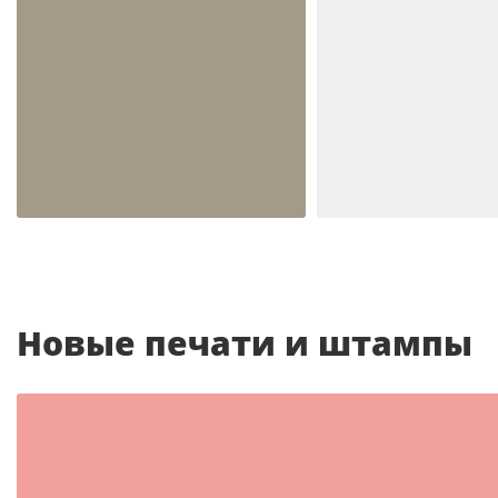
Шаблон №2093
Шаблон №2044
иностранные
иностранные
Новые печати и штампы