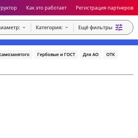
труктор
Как это работает
Регистрация партнеров
иаметр:
Категория:
Ещё фильтры
самозанятого
Гербовые и ГОСТ
Для АО
ОТК