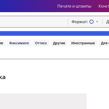
Печати и штампы
Конс
Формат:
Д
ие
Факсимиле
Оттиск
Другие
Иностранные
Для 
ka