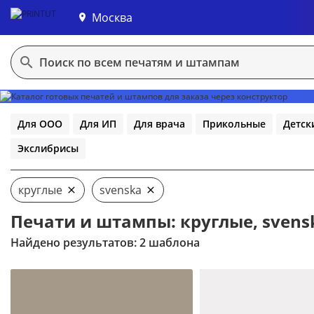
Москва
В конструктор
Для ООО
Для ИП
Для врача
Прикольные
Детск
Экслибрисы
круглые
svenska
Печати и штампы: круглые, svens
Найдено результатов: 2 шаблона