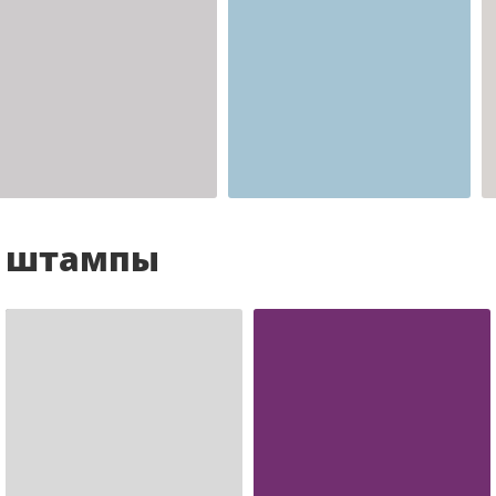
Шаблон №2341
для врача
и штампы