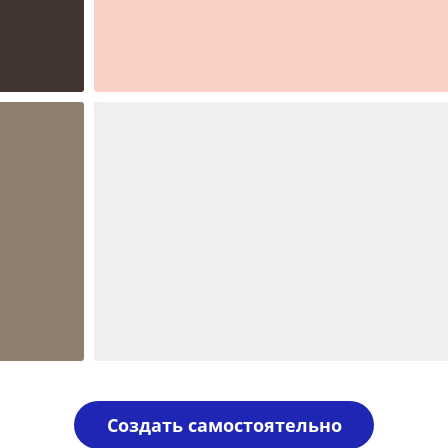
Шаблон №292
гербовые и гост
Шаблон №1967
иностранные
Создать самостоятельно