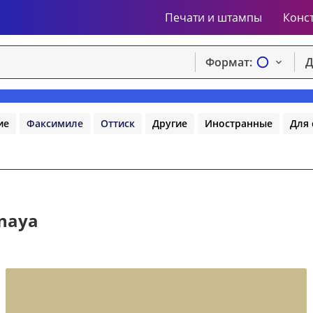
Печати и штампы
Конс
Формат:
Д
ие
Факсимиле
Оттиск
Другие
Иностранные
Для 
naya