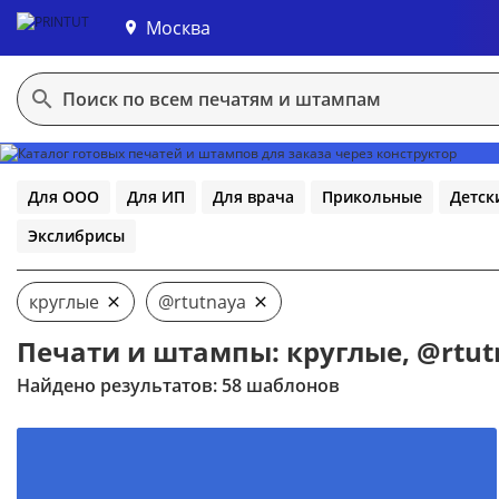
Москва
В конструктор
Для ООО
Для ИП
Для врача
Прикольные
Детск
Экслибрисы
круглые
@rtutnaya
Печати и штампы: круглые, @rtut
Найдено результатов: 58 шаблонов