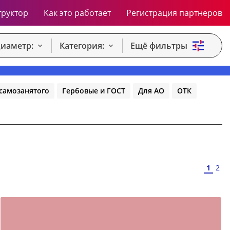
труктор
Как это работает
Регистрация партнеров
иаметр:
Категория:
Ещё фильтры
самозанятого
Гербовые и ГОСТ
Для АО
ОТК
1
2