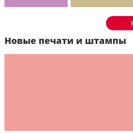
печать ооо
печать ип
Новые печати и штампы
Шаблон №2350
иностранные