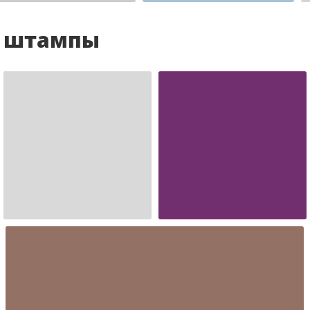
и штампы
Шаблон №988
Шаблон №34
иностранные
печать ооо