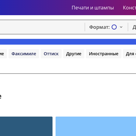
Печати и штампы
Конс
Формат:
Д
ие
Факсимиле
Оттиск
Другие
Иностранные
Для 
e