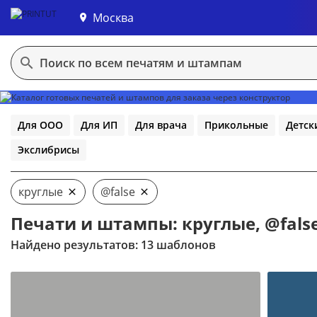
Москва
В конструктор
Для ООО
Для ИП
Для врача
Прикольные
Детск
Экслибрисы
круглые
@false
Печати и штампы: круглые, @fals
Найдено результатов: 13 шаблонов