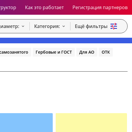
труктор
Как это работает
Регистрация партнеров
иаметр:
Категория:
Ещё фильтры
самозанятого
Гербовые и ГОСТ
Для АО
ОТК