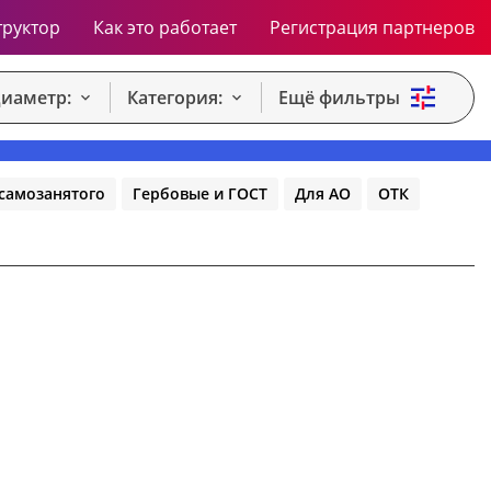
труктор
Как это работает
Регистрация партнеров
иаметр:
Категория:
Ещё фильтры
самозанятого
Гербовые и ГОСТ
Для АО
ОТК