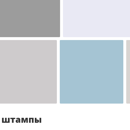
Шаблон №2346
Шаблон №2345
иностранные
иностранные
Шаблон №2341
для врача
и штампы