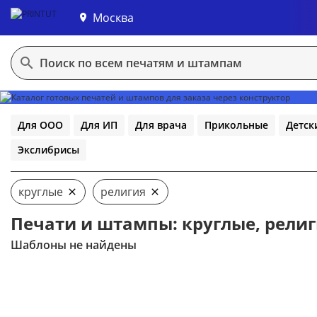
Москва
В конструктор
Для ООО
Для ИП
Для врача
Прикольные
Детск
Экслибрисы
круглые
религия
Печати и штампы: круглые, рели
Шаблоны не найдены