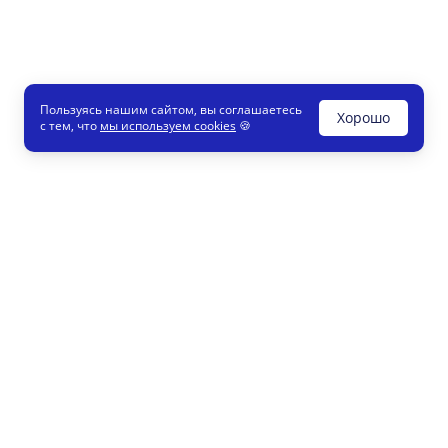
Пользуясь нашим сайтом, вы соглашаетесь
Хорошо
с тем, что
мы используем cookies
🍪
Печати и штампы
8 800
Конструктор
info
Как это работает
Регистрация партнеров