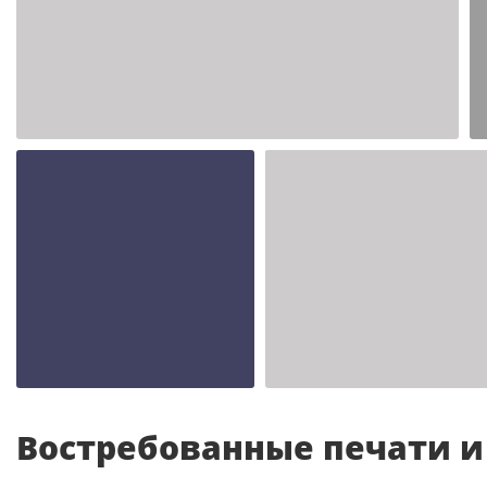
Шаблон №2347
иностранные
Шаблон №2343
Шаблон №2342
иностранные
иностранные
Востребованные печати 