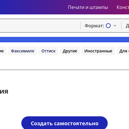
Печати и штампы
Конс
Формат:
Д
ие
Факсимиле
Оттиск
Другие
Иностранные
Для 
гия
Создать самостоятельно