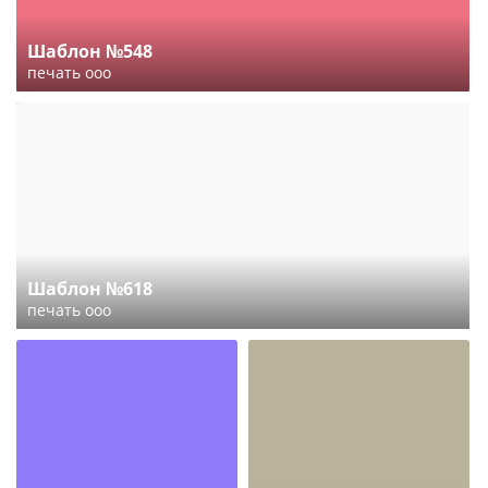
Шаблон №548
печать ооо
Шаблон №618
печать ооо