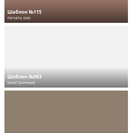
Шаблон №115
печать ооо
Шаблон №983
иностранные