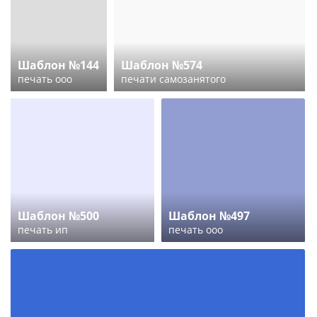
Шаблон №144
Шаблон №574
печать ооо
печати самозанятого
Шаблон №500
Шаблон №497
печать ип
печать ооо