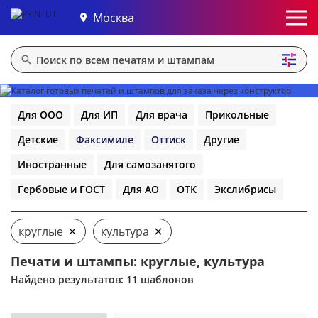
Москва
Для ООО
Для ИП
Для врача
Прикольные
Детские
Факсимиле
Оттиск
Другие
Иностранные
Для самозанятого
Гербовые и ГОСТ
Для АО
ОТК
Экслибрисы
круглые
культура
Печати и штампы: круглые, культура
Найдено результатов: 11 шаблонов