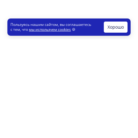
Пользуясь нашим сайтом, вы соглашаетесь
Хорошо
с тем, что
мы используем cookies
🍪
Печати и штампы
Конструктор
Как это работает
Регистрация партнеров
8 800 200 77 23
info@printut.com
Конструктор печатей