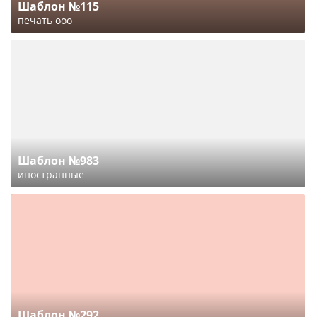
Шаблон №115
печать ооо
Шаблон №983
иностранные
Шаблон №292