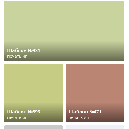
Шаблон №931
печать ип
Шаблон №893
Шаблон №471
печать ип
печать ип