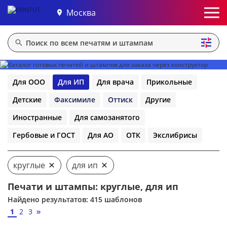
Москва
Для ООО
Для ИП
Для врача
Прикольные
Детские
Факсимиле
Оттиск
Другие
Иностранные
Для самозанятого
Гербовые и ГОСТ
Для АО
ОТК
Экслибрисы
круглые
для ип
Печати и штампы: круглые, для ип
Найдено результатов: 415 шаблонов
1
2
3