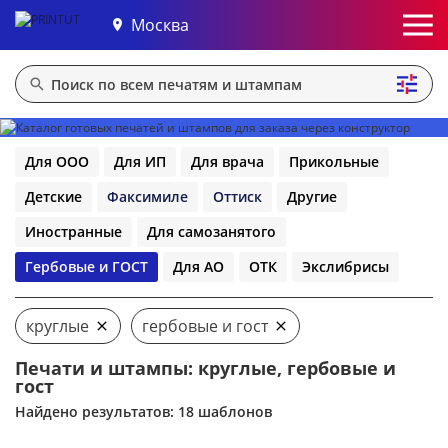
Москва
Для ООО
Для ИП
Для врача
Прикольные
Детские
Факсимиле
Оттиск
Другие
Иностранные
Для самозанятого
Гербовые и ГОСТ
Для АО
ОТК
Экслибрисы
круглые
гербовые и гост
Печати и штампы: круглые, гербовые и
гост
Найдено результатов: 18 шаблонов