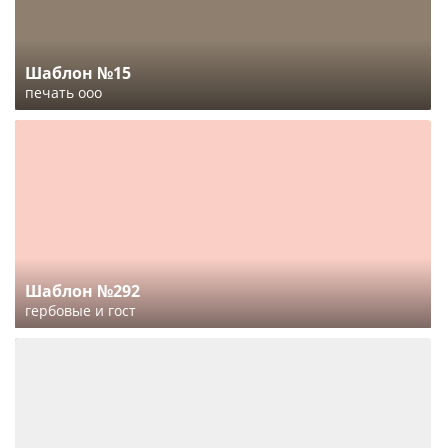
Шаблон №15
печать ооо
Шаблон №292
гербовые и гост