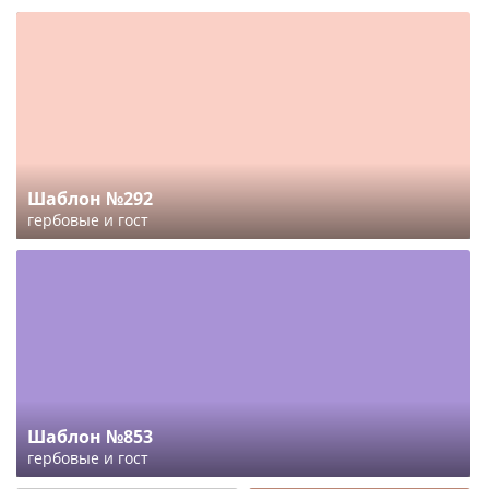
Шаблон №292
гербовые и гост
Шаблон №853
гербовые и гост