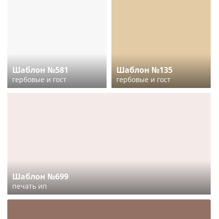
Шаблон №581
Шаблон №135
гербовые и гост
гербовые и гост
Шаблон №699
печать ип