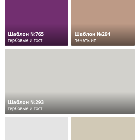
Шаблон №765
Шаблон №294
гербовые и гост
печать ип
Шаблон №293
гербовые и гост