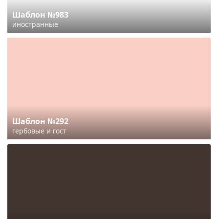
Шаблон №983
иностранные
Шаблон №292
гербовые и гост