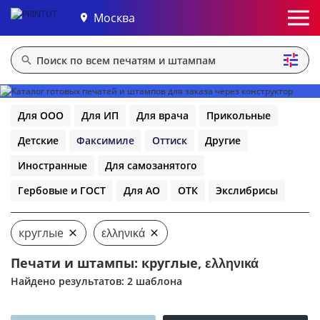
Москва
Для ООО
Для ИП
Для врача
Прикольные
Детские
Факсимиле
Оттиск
Другие
Иностранные
Для самозанятого
Гербовые и ГОСТ
Для АО
ОТК
Экслибрисы
круглые
ελληνικά
Печати и штампы: круглые, ελληνικά
Найдено результатов: 2 шаблона