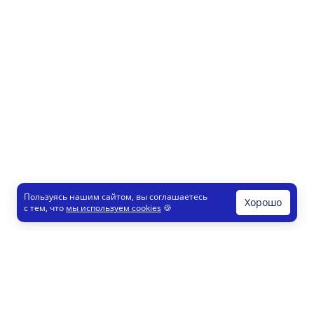
Пользуясь нашим сайтом, вы соглашаетесь
Хорошо
с тем, что
мы используем cookies
🍪
Печати и штампы
Конструктор