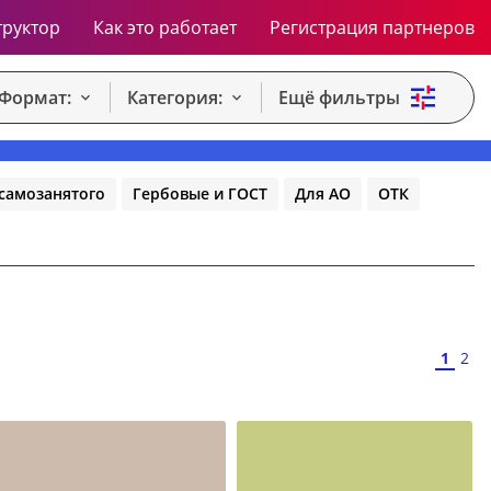
труктор
Как это работает
Регистрация партнеров
Формат:
Категория:
Ещё фильтры
самозанятого
Гербовые и ГОСТ
Для АО
ОТК
1
2