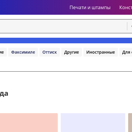
Печати и штампы
Конс
ие
Факсимиле
Оттиск
Другие
Иностранные
Для 
ода