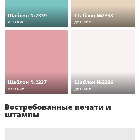
Шаблон №2339
Шаблон №2338
детские
детские
Шаблон №2337
Шаблон №2336
детские
детские
Востребованные печати и
штампы