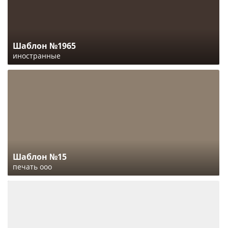
Шаблон №1965
иностранные
Шаблон №15
печать ооо