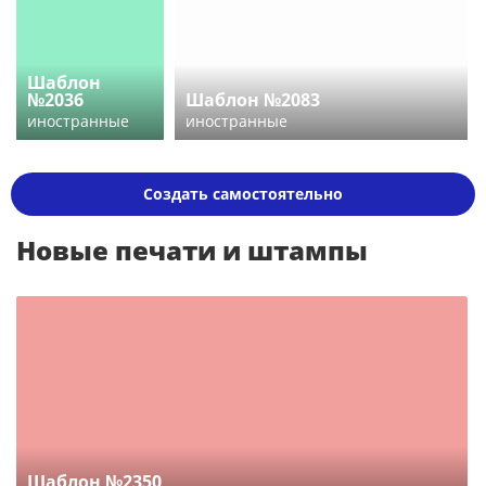
Шаблон
№2036
Шаблон №2083
иностранные
иностранные
Создать самостоятельно
Новые печати и штампы
Шаблон №2350