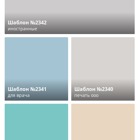
Шаблон №2342
иностранные
Шаблон №2341
Шаблон №2340
для врача
печать ооо