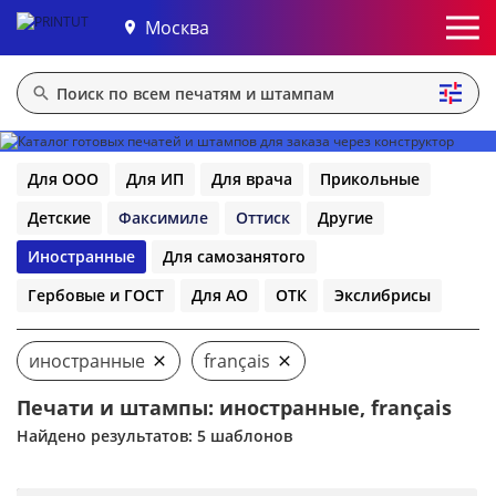
Москва
Для ООО
Для ИП
Для врача
Прикольные
Детские
Факсимиле
Оттиск
Другие
Иностранные
Для самозанятого
Гербовые и ГОСТ
Для АО
ОТК
Экслибрисы
иностранные
français
Печати и штампы: иностранные, français
Найдено результатов: 5 шаблонов