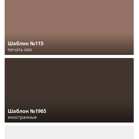
Шаблон №115
печать ооо
Шаблон №1965
иностранные