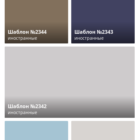
Шаблон №2344
Шаблон №2343
иностранные
иностранные
Шаблон №2342
иностранные