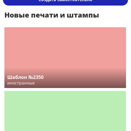
Новые печати и штампы
Шаблон №2350
иностранные