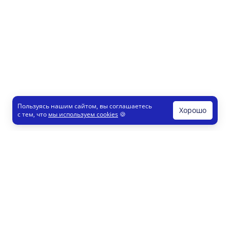
Пользуясь нашим сайтом, вы соглашаетесь
Хорошо
с тем, что
мы используем cookies
🍪
Печати и штампы
Конструктор
Как это работает
Регистрация партнеров