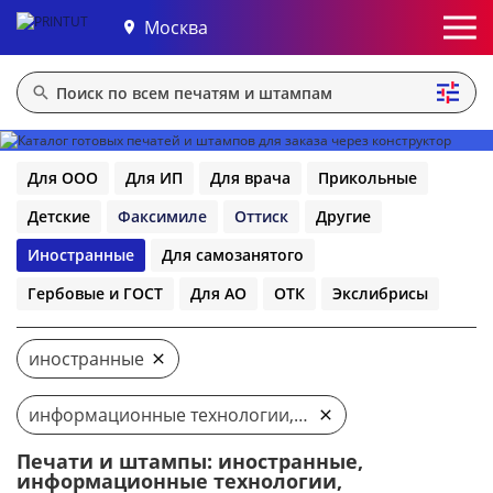
Москва
Для ООО
Для ИП
Для врача
Прикольные
Детские
Факсимиле
Оттиск
Другие
Иностранные
Для самозанятого
Гербовые и ГОСТ
Для АО
ОТК
Экслибрисы
иностранные
информационные технологии, компьютеры, it
Печати и штампы: иностранные,
информационные технологии,