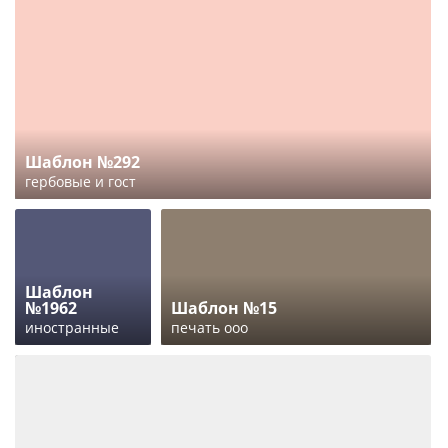
Шаблон №292
гербовые и гост
Шаблон
№1962
Шаблон №15
иностранные
печать ооо