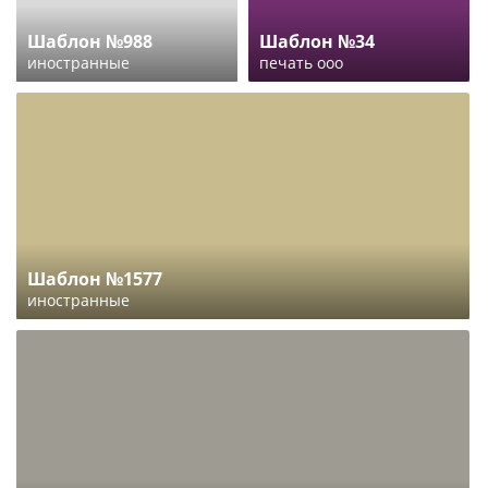
Шаблон №988
Шаблон №34
иностранные
печать ооо
Шаблон №1577
иностранные