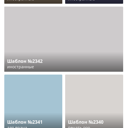
Шаблон №2342
иностранные
Шаблон №2341
Шаблон №2340
для врача
печать ооо