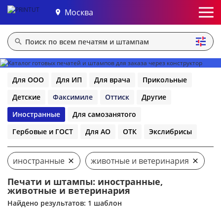
Москва
Для ООО
Для ИП
Для врача
Прикольные
Детские
Факсимиле
Оттиск
Другие
Иностранные
Для самозанятого
Гербовые и ГОСТ
Для АО
ОТК
Экслибрисы
иностранные
животные и ветеринария
Печати и штампы: иностранные,
животные и ветеринария
Найдено результатов: 1 шаблон