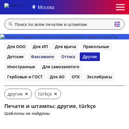
Москва
Для ООО
Для ИП
Для врача
Прикольные
Детские
Факсимиле
Оттиск
Другие
Иностранные
Для самозанятого
Гербовые и ГОСТ
Для АО
ОТК
Экслибрисы
другие
türkçe
Печати и штампы: другие, türkçe
Шаблоны не найдены