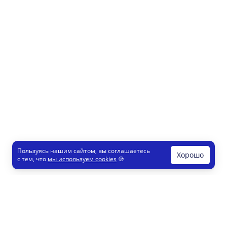
Пользуясь нашим сайтом, вы соглашаетесь
Хорошо
с тем, что
мы используем cookies
🍪
Печати и штампы
Конструктор