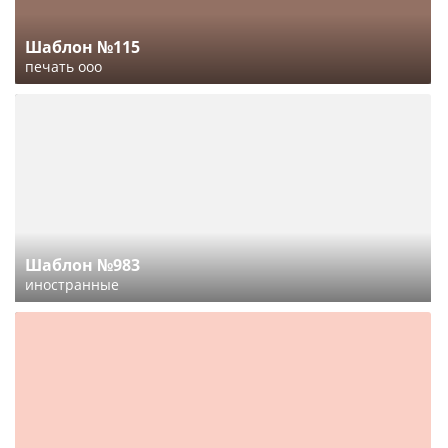
Шаблон №115
печать ооо
Шаблон №983
иностранные