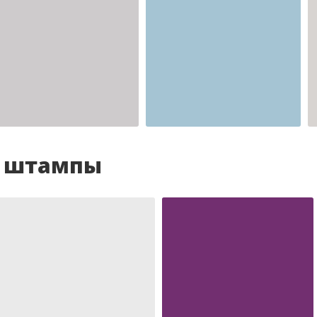
Шаблон №2341
для врача
и штампы