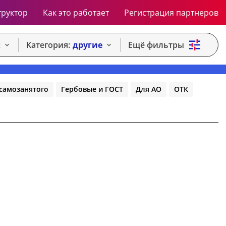
труктор
Как это работает
Регистрация партнеров
:
Категория:
другие
Ещё фильтры
самозанятого
Гербовые и ГОСТ
Для АО
ОТК