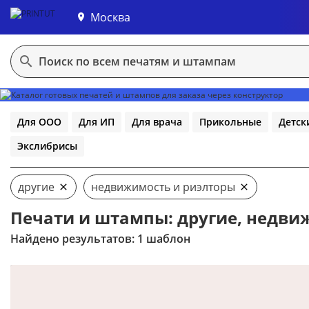
Москва
В конструктор
Для ООО
Для ИП
Для врача
Прикольные
Детск
Экслибрисы
другие
недвижимость и риэлторы
Печати и штампы: другие, недви
Найдено результатов: 1 шаблон