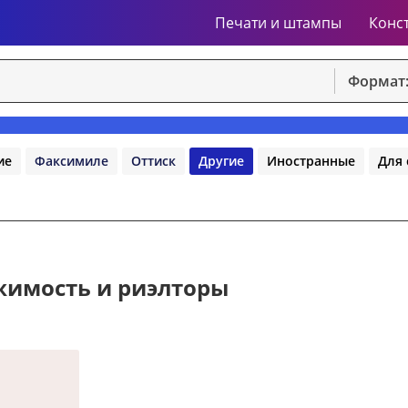
Печати и штампы
Конс
Формат
ие
Факсимиле
Оттиск
Другие
Иностранные
Для 
жимость и риэлторы