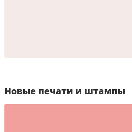
Шаблон №314
другие
Новые печати и штампы