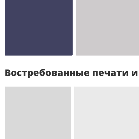
Шаблон №2343
Шаблон №2342
иностранные
иностранные
Востребованные печати 