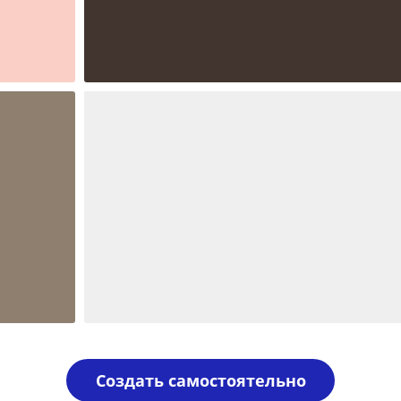
Шаблон №1965
иностранные
Шаблон №1967
иностранные
Создать самостоятельно