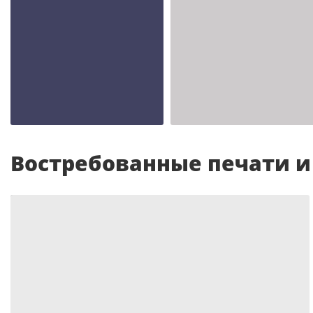
Шаблон №2343
Шаблон №2342
иностранные
иностранные
Востребованные печати 