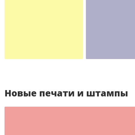
Шаблон №298
Шаблон №311
другие
другие
Новые печати и штампы