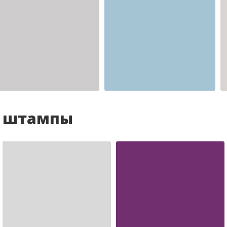
Шаблон №2341
для врача
и штампы