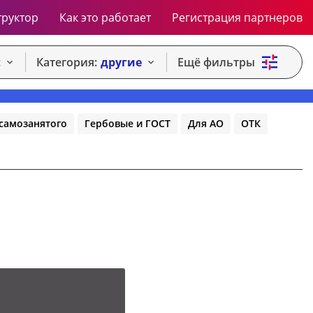
труктор
Как это работает
Регистрация партнеров
:
Категория:
другие
Ещё фильтры
самозанятого
Гербовые и ГОСТ
Для АО
ОТК