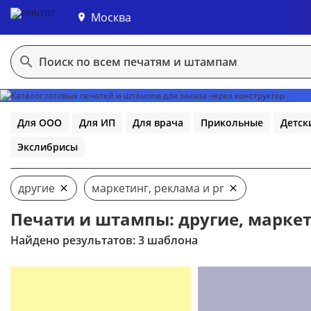
Москва
В конструктор
Для ООО
Для ИП
Для врача
Прикольные
Детск
Экслибрисы
другие
маркетинг, реклама и pr
Печати и штампы: другие, маркет
Найдено результатов: 3 шаблона