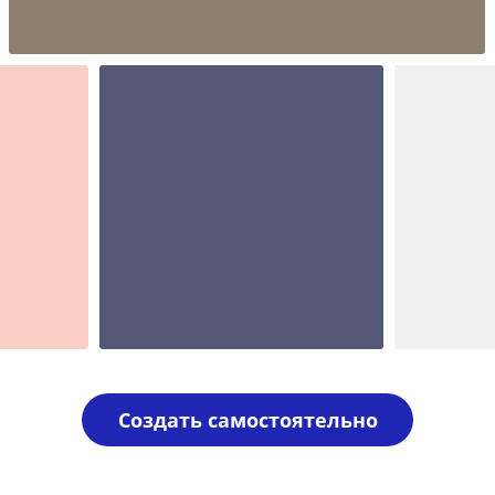
Шаблон №15
печать ооо
Шаблон №1962
Шаблон 
иностранные
печать ооо
Создать самостоятельно