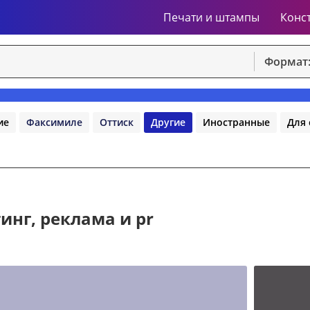
Печати и штампы
Конс
Формат
ие
Факсимиле
Оттиск
Другие
Иностранные
Для 
инг, реклама и pr