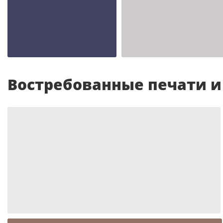
Шаблон №2343
Шаблон №2342
иностранные
иностранные
Востребованные печати 
Шаблон №989
иностранные