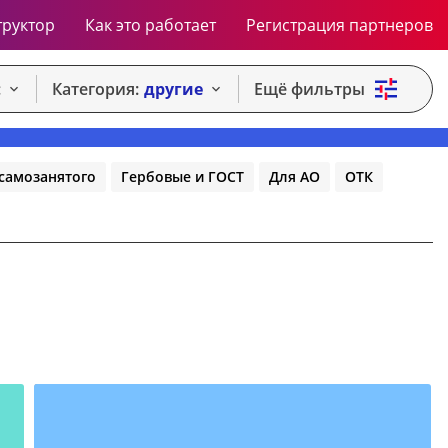
труктор
Как это работает
Регистрация партнеров
:
Категория:
другие
Ещё фильтры
самозанятого
Гербовые и ГОСТ
Для АО
ОТК