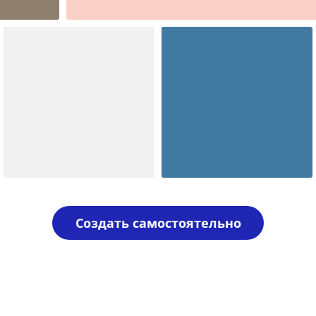
гербовые и гост
Шаблон №138
Шаблон №2141
печать ооо
иностранные
Создать самостоятельно