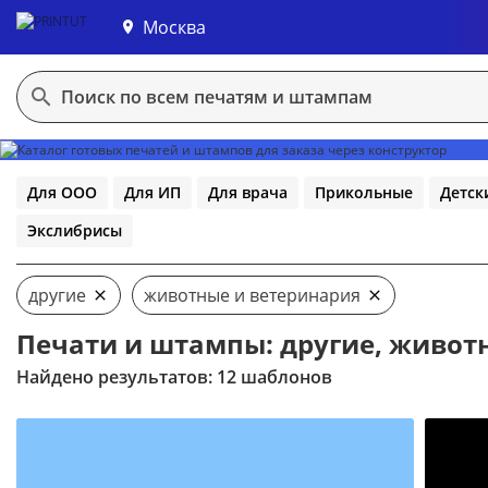
Москва
В конструктор
Для ООО
Для ИП
Для врача
Прикольные
Детск
Экслибрисы
другие
животные и ветеринария
Печати и штампы: другие, живот
Найдено результатов: 12 шаблонов