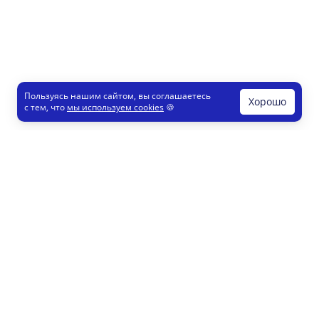
Пользуясь нашим сайтом, вы соглашаетесь
Хорошо
с тем, что
мы используем cookies
🍪
Печати и штампы
Конструктор
Как это работает
Регистрация партнеров
8 800 200 77 23
info@printut.com