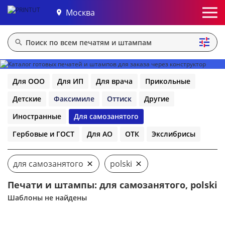
Москва
Для ООО
Для ИП
Для врача
Прикольные
Детские
Факсимиле
Оттиск
Другие
Иностранные
Для самозанятого
Гербовые и ГОСТ
Для АО
ОТК
Экслибрисы
для самозанятого
polski
Печати и штампы: для самозанятого, polski
Шаблоны не найдены