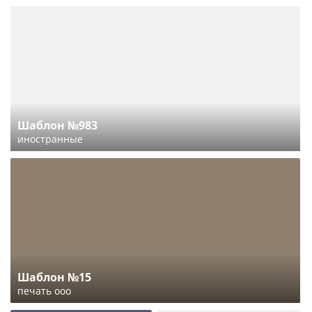
Шаблон №983
иностранные
Шаблон №15
печать ооо