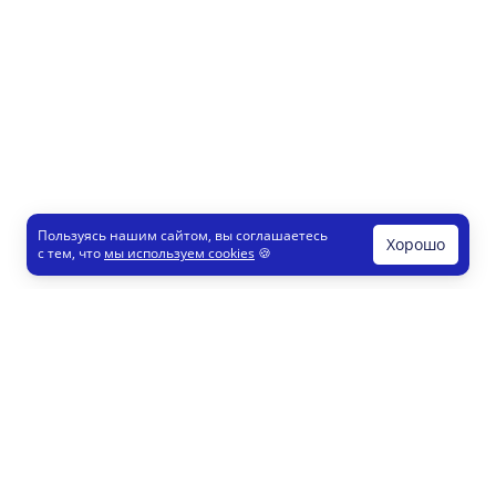
Пользуясь нашим сайтом, вы соглашаетесь
Хорошо
с тем, что
мы используем cookies
🍪
Печати и штампы
Конструктор
Как это работает
Регистрация партнеров