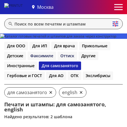
Москва
Для ООО
Для ИП
Для врача
Прикольные
Детские
Факсимиле
Оттиск
Другие
Иностранные
Для самозанятого
Гербовые и ГОСТ
Для АО
ОТК
Экслибрисы
для самозанятого
english
Печати и штампы: для самозанятого,
english
Найдено результатов: 2 шаблона