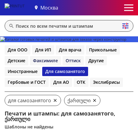
Москва
Для ООО
Для ИП
Для врача
Прикольные
Детские
Факсимиле
Оттиск
Другие
Иностранные
Для самозанятого
Гербовые и ГОСТ
Для АО
ОТК
Экслибрисы
для самозанятого
ქართული
Печати и штампы: для самозанятого,
ქართული
Шаблоны не найдены