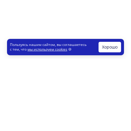
Пользуясь нашим сайтом, вы соглашаетесь
Хорошо
с тем, что
мы используем cookies
🍪
Печати и штампы
Конструктор
Как это работает
Регистрация партнеров
8 800 200 77 23
info@printut.com