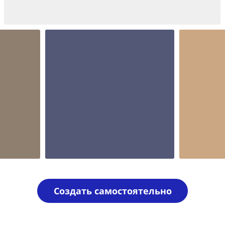
Шаблон №1967
иностранные
Шаблон №1962
Шаблон 
иностранные
для врача
Создать самостоятельно