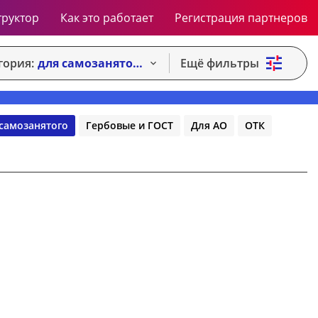
труктор
Как это работает
Регистрация партнеров
гория:
для самозанятого
Ещё фильтры
самозанятого
Гербовые и ГОСТ
Для АО
ОТК