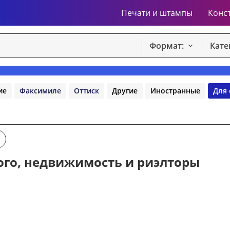
Печати и штампы
Конс
Формат:
Кате
ие
Факсимиле
Оттиск
Другие
Иностранные
Для 
ого, недвижимость и риэлторы