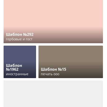
Шаблон №292
гербовые и гост
Шаблон
№1962
Шаблон №15
иностранные
печать ооо