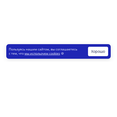
Пользуясь нашим сайтом, вы соглашаетесь
Хорошо
с тем, что
мы используем cookies
🍪
Печати и штампы
Конструктор
Как это работает
Регистрация партнеров
8 800 200 77 23