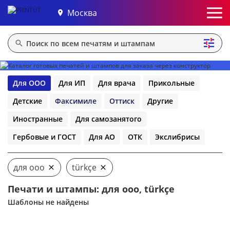
Москва
Для ООО
Для ИП
Для врача
Прикольные
Детские
Факсимиле
Оттиск
Другие
Иностранные
Для самозанятого
Гербовые и ГОСТ
Для АО
ОТК
Экслибрисы
для ооо
türkçe
Печати и штампы: для ооо, türkçe
Шаблоны не найдены