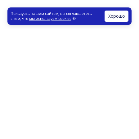
Пользуясь нашим сайтом, вы соглашаетесь
Хорошо
с тем, что
мы используем cookies
🍪
Печати и штампы
Конструктор
Как это работает
Регистрация партнеров
8 800 200 77 23
info@printut.com
Конструктор печатей
Конструктор визиток