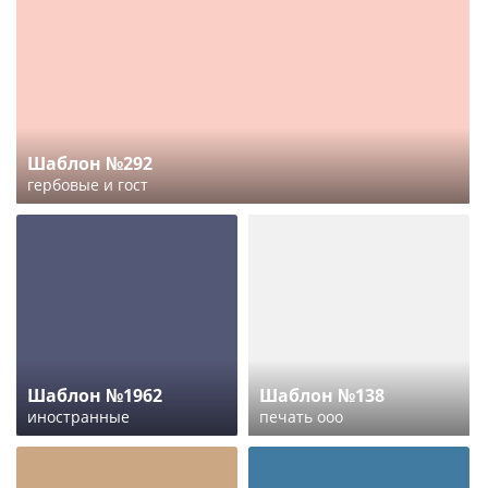
Шаблон №292
гербовые и гост
Шаблон №1962
Шаблон №138
иностранные
печать ооо