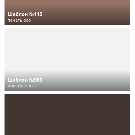
Шаблон №115
печать ооо
Шаблон №983
иностранные