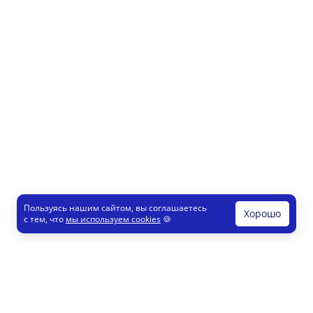
Пользуясь нашим сайтом, вы соглашаетесь
Хорошо
с тем, что
мы используем cookies
🍪
Печати и штампы
Конструктор