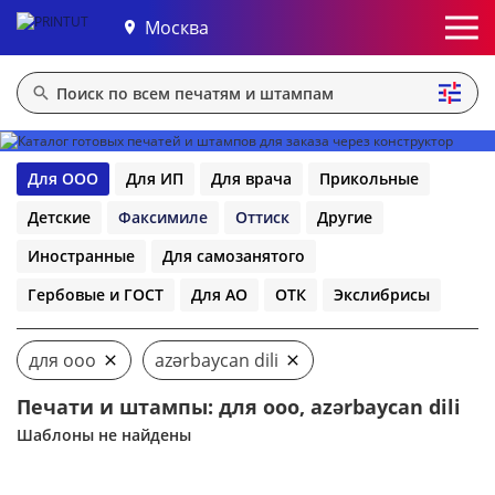
Москва
Для ООО
Для ИП
Для врача
Прикольные
Детские
Факсимиле
Оттиск
Другие
Иностранные
Для самозанятого
Гербовые и ГОСТ
Для АО
ОТК
Экслибрисы
для ооо
azərbaycan dili
Печати и штампы: для ооо, azərbaycan dili
Шаблоны не найдены